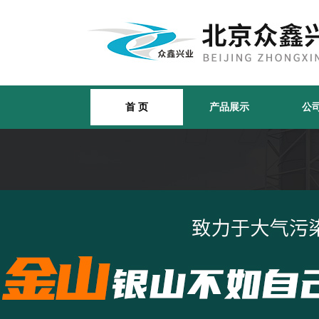
首 页
产品展示
公