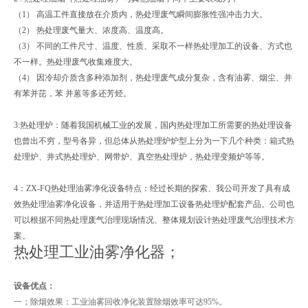
（1） 高温工件直接放在介质内，热处理废气瞬间膨胀性强冲击力大。
（2） 热处理废气量大、浓度高、温度高。
（3） 不同的工件尺寸、温度、性质、采取不一样热处理加工的设备、方式也
不一样。热处理废气收集难度大。
（4） 因冷却介质含多种添加剂，热处理废气成分复杂，含有油雾、烟尘、并
有苯并芘，苯 并蒽等多还芳烃。
3:热处理炉：随着我国机械工业的发展，国内热处理加工所需要的热处理设备
也曾出不穷，型号各异，但总体从热处理炉炉型上分为一下几个种类：箱式热
处理炉、井式热处理炉、网带炉、真空热处理炉，热处理变频炉等等。
4：ZX-FQ热处理油雾净化设备特点：经过长期的探索、我公司开发了具有成
效热处理油雾净化设备，并适用于热处理加工设备热处理炉配套产品。公司也
可以根据不同热处理废气治理现场情况、整体规划设计热处理废气治理技术方
案。
热处理工业油雾净化器；
设备优点：
一；除烟效果：工业油雾回收净化装置除烟效率可达95%。