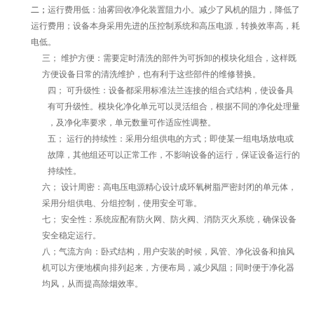
二；
运行费用低：油雾回收净化装置阻力小。减少了风机的阻力，降低了
运行费用；设备本身采用先进的压控制系统和高压电源，转换效率高，耗
电低。
三； 维护方便：需要定时清洗的部件为可拆卸的模块化组合，这样既
方便设备日常的清洗维护，也有利于这些部件的维修替换。
四； 可升级性：设备都采用标准法兰连接的组合式结构，使设备具
有可升级性。模块化净化单元可以灵活组合，根据不同的净化处理量
，及净化率要求，单元数量可作适应性调整。
五； 运行的持续性：采用分组供电的方式；即使某一组电场放电或
故障，其他组还可以正常工作，不影响设备的运行，保证设备运行的
持续性。
六； 设计周密：高电压电源精心设计成环氧树脂严密封闭的单元体，
采用分组供电、分组控制，使用安全可靠。
七； 安全性：系统应配有防火网、防火阀、消防灭火系统，确保设备
安全稳定运行。
八；气流方向：卧式结构，用户安装的时候，风管、净化设备和抽风
机可以方便地横向排列起来，方便布局，减少风阻；同时便于净化器
均风，从而提高除烟效率。