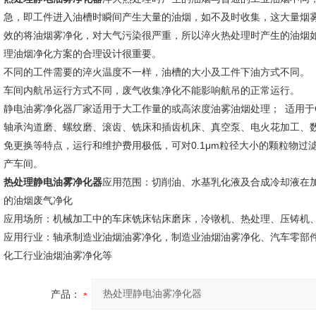
急，即工件进入油槽时瞬间产生大量的油烟，如不及时收集，这大量烟
效的将油烟雾净化，对大气污染很严重，所以淬火热处理时产生的油烟
理油烟净化方案的合理设计很重要。
不同的工件需要的淬火温度不一样，油槽的大小及工件下油方式不同。
车间内航吊运行方式不同，废气收集净化不能影响航吊的正常运行。
静电油雾净化器厂家适用于大工作量的或高浓度油雾油烟处理； 适用于
轴承沟道磨、螺纹磨、滚齿、铣床和插齿机床、真空泵、电火花加工、
免更换等特点，运行和维护费用极低，可对0.1μm粒径大小的颗粒物
产车间。
热处理静电油雾净化器
应用范围：切削油、水基乳化液及合成冷却液在加
的油烟废气净化
应用场所：机械加工中的车床铣床钻床磨床，冷镦机、热处理、压铸机、
应用行业：轴承制造业油烟油雾净化，制造业油烟油雾净化、汽车零部件制
化工行业油烟油雾净化等
产品：