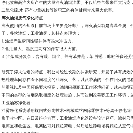
净化效率高淬火所产生的大量淬火油烟油雾、不仅给空气带来巨大污染，而
二氧化硫,水,还有少量碳粒等给职工的身体健康带来巨大危害。
淬火油烟废气净化
特点
淬火使用的冷却液目前市场上主要是冷却油，淬火油烟就是高温金属工
于，餐饮油烟，工业油雾，其特点表现为：
1 油烟产生瞬间性强并伴有很大冲击力。
2 含油量大、温度过高有的伴有很大火苗。
3 油烟成分复杂，含有碳、烟尘、并有苯并芘，苯 并蒽，咔唑等多还
研究了淬火油烟的特点，我公司经过长期的探索研究，开发了具有成效
热处理车间存在着不同程度的油淬火工艺，以及带油的工件在回火的过
的重视以及中国环保要求提高，油烟问题职工工作环境问题，越来越得
不同的类型的油烟采取相应的处理措施，从而达到改善职工工作环境，
工业油雾净化器:
油雾净化系统采用旋回式分离技术+机械式丝网除雾技术+等离子静电除尘
集于收尘区。在日常维护方面，工业油烟净化器设备设计轻巧。滤材只
电离区和收尘区。电离区可对颗粒荷电，然后通过静电场将颗粒从空气