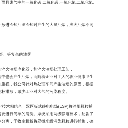
且废气中的一氧化碳,二氧化碳,一氧化氮,二氧化氮,
件放进冷却油里冷却时产生的大量油烟，淬火油烟不同
芳烃、等复杂的油雾
的淬火油烟净化器，和淬火油烟处理工艺，
程中也会产生油烟，而随着企业对工人的职业健康卫生
到重视，我公司针对热处理车间产生油烟的原因，根据
达标排放，减少工业对大气的污染程度。
技术相结合，双区板式静电电场(ESP)将油烟颗粒捕
需要进行简单的清洗。系统采用两级静电技术，配备了
中分离，于收尘极板将亚微米级污染颗粒进行捕集，确