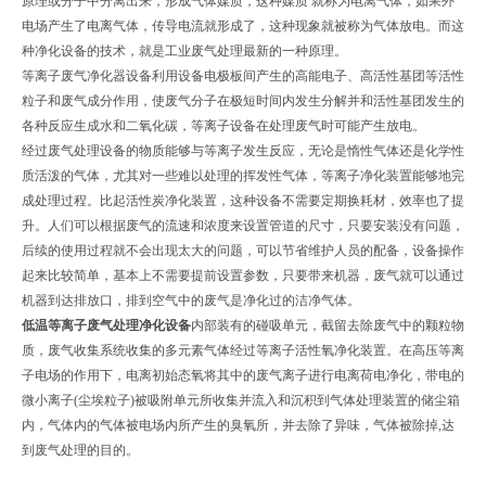
原理或分子中分离出来，形成气体媒质，这种媒质 就称为电离气体，如果外
电场产生了电离气体，传导电流就形成了，这种现象就被称为气体放电。而这
种净化设备的技术，就是工业废气处理最新的一种原理。
等离子废气净化器设备利用设备电极板间产生的高能电子、高活性基团等活性
粒子和废气成分作用，使废气分子在极短时间内发生分解并和活性基团发生的
各种反应生成水和二氧化碳，等离子设备在处理废气时可能产生放电。
经过废气处理设备的物质能够与等离子发生反应，无论是惰性气体还是化学性
质活泼的气体，尤其对一些难以处理的挥发性气体，等离子净化装置能够地完
成处理过程。比起活性炭净化装置，这种设备不需要定期换耗材，效率也了提
升。人们可以根据废气的流速和浓度来设置管道的尺寸，只要安装没有问题，
后续的使用过程就不会出现太大的问题，可以节省维护人员的配备，设备操作
起来比较简单，基本上不需要提前设置参数，只要带来机器，废气就可以通过
机器到达排放口，排到空气中的废气是净化过的洁净气体。
低温等离子废气处理净化设备
内部装有的碰吸单元，截留去除废气中的颗粒物
质，废气收集系统收集的多元素气体经过等离子活性氧净化装置。在高压等离
子电场的作用下，电离初始态氧将其中的废气离子进行电离荷电净化，带电的
微小离子(尘埃粒子)被吸附单元所收集并流入和沉积到气体处理装置的储尘箱
内，气体内的气体被电场内所产生的臭氧所，并去除了异味，气体被除掉,达
到废气处理的目的。