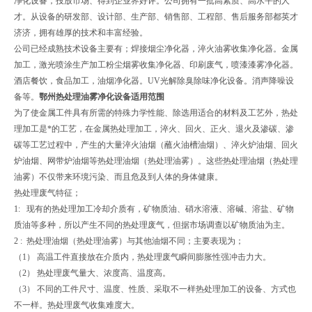
净化设备，投放市场、得到企业界好评。公司拥有一批高素质、高水平的人
才。从设备的研发部、设计部、生产部、销售部、工程部、售后服务部都英才
济济，拥有雄厚的技术和丰富经验。
公司已经成熟技术设备主要有；焊接烟尘净化器，淬火油雾收集净化器。金属
加工，激光喷涂生产加工粉尘烟雾收集净化器、印刷废气，喷漆漆雾净化器。
酒店餐饮，食品加工，油烟净化器。UV光解除臭除味净化设备。消声降噪设
备等。
鄂州热处理油雾净化设备适用范围
为了使金属工件具有所需的特殊力学性能、除选用适合的材料及工艺外，热处
理加工是*的工艺，在金属热处理加工，淬火、回火、正火、退火及渗碳、渗
碳等工艺过程中，产生的大量淬火油烟（蘸火油槽油烟）、淬火炉油烟、回火
炉油烟、网带炉油烟等热处理油烟（热处理油雾）。这些热处理油烟（热处理
油雾）不仅带来环境污染、而且危及到人体的身体健康。
热处理废气特征；
1: 现有的热处理加工冷却介质有，矿物质油、硝水溶液、溶碱、溶盐、矿物
质油等多种，所以产生不同的热处理废气，但据市场调查以矿物质油为主。
2 : 热处理油烟（热处理油雾）与其他油烟不同；主要表现为；
（1） 高温工件直接放在介质内，热处理废气瞬间膨胀性强冲击力大。
（2） 热处理废气量大、浓度高、温度高。
（3） 不同的工件尺寸、温度、性质、采取不一样热处理加工的设备、方式也
不一样。热处理废气收集难度大。