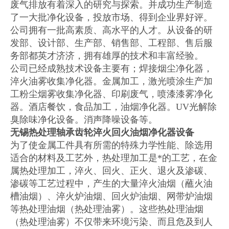
废气排放有着深入的研究与探索。并成功生产制造
了一大批净化设备，投放市场、得到企业界好评。
公司拥有一批高素质、高水平的人才。从设备的研
发部、设计部、生产部、销售部、工程部、售后服
务部都英才济济，拥有雄厚的技术和丰富经验。
公司已经成熟技术设备主要有；焊接烟尘净化器，
淬火油雾收集净化器。金属加工，激光喷涂生产加
工粉尘烟雾收集净化器、印刷废气，喷漆漆雾净化
器。酒店餐饮，食品加工，油烟净化器。UV光解除
臭除味净化设备。消声降噪设备等。
无锡热处理轴承齿轮淬火回火油烟净化器设备
为了使金属工件具有所需的特殊力学性能、除选用
适合的材料及工艺外，热处理加工是*的工艺，在金
属热处理加工，淬火、回火、正火、退火及渗碳、
渗碳等工艺过程中，产生的大量淬火油烟（蘸火油
槽油烟）、淬火炉油烟、回火炉油烟、网带炉油烟
等热处理油烟（热处理油雾）。这些热处理油烟
（热处理油雾）不仅带来环境污染、而且危及到人