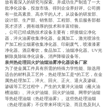
放有着深入的研究与探索。并成功生产制造了一大
批净化设备，投放市场、得到企业界好评。公司拥
有一批高素质、高水平的人才。从设备的研发部、
设计部、生产部、销售部、工程部、售后服务部都
英才济济，拥有雄厚的技术和丰富经验。
。公司已经成熟技术设备主要有；焊接烟尘净化
器，淬火油雾收集净化器。金属加工，激光喷涂生
产加工粉尘烟雾收集净化器、印刷废气，喷漆漆雾
净化器。酒店餐饮，食品加工，油烟净化器。UV光
解除臭除味净化设备。消声降噪设备等。
泉州热处理回火炉油烟油雾净化器设备厂家
为了使金属工件具有所需的特殊力学性能、除选用
适合的材料及工艺外，热处理加工是*的工艺，在金
属热处理加工，淬火、回火、正火、退火及渗碳、
渗碳等工艺过程中，产生的大量淬火油烟（蘸火油
槽油烟）、淬火炉油烟、回火炉油烟、网带炉油烟
等热处理油烟（热处理油雾）。这些热处理油烟
（热处理油雾）不仅带来环境污染、而且危及到人