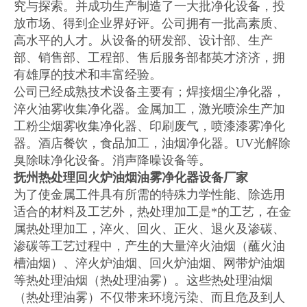
究与探索。并成功生产制造了一大批净化设备，投
放市场、得到企业界好评。公司拥有一批高素质、
高水平的人才。从设备的研发部、设计部、生产
部、销售部、工程部、售后服务部都英才济济，拥
有雄厚的技术和丰富经验。
公司已经成熟技术设备主要有；焊接烟尘净化器，
淬火油雾收集净化器。金属加工，激光喷涂生产加
工粉尘烟雾收集净化器、印刷废气，喷漆漆雾净化
器。酒店餐饮，食品加工，油烟净化器。UV光解除
臭除味净化设备。消声降噪设备等。
抚州热处理回火炉油烟油雾净化器设备厂家
为了使金属工件具有所需的特殊力学性能、除选用
适合的材料及工艺外，热处理加工是*的工艺，在金
属热处理加工，淬火、回火、正火、退火及渗碳、
渗碳等工艺过程中，产生的大量淬火油烟（蘸火油
槽油烟）、淬火炉油烟、回火炉油烟、网带炉油烟
等热处理油烟（热处理油雾）。这些热处理油烟
（热处理油雾）不仅带来环境污染、而且危及到人