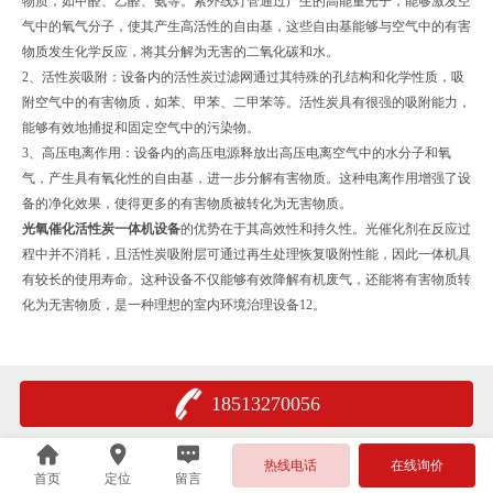
物质，‌如甲醛、‌乙醛、‌氨等。‌紫外线灯管通过产生的高能量光子，‌能够激发空
气中的氧气分子，‌使其产生高活性的自由基，‌这些自由基能够与空气中的有害
物质发生化学反应，‌将其分解为无害的二氧化碳和水。‌
2、活性炭吸附：‌设备内的活性炭过滤网通过其特殊的孔结构和化学性质，‌吸
附空气中的有害物质，‌如苯、‌甲苯、‌二甲苯等。‌活性炭具有很强的吸附能力，‌
能够有效地捕捉和固定空气中的污染物。‌
3、高压电离作用：‌设备内的高压电源释放出高压电离空气中的水分子和氧
气，‌产生具有氧化性的自由基，‌进一步分解有害物质。‌这种电离作用增强了设
备的净化效果，‌使得更多的有害物质被转化为无害物质。‌
光氧催化活性炭一体机设备
的优势在于其高效性和持久性。‌光催化剂在反应过
程中并不消耗，‌且活性炭吸附层可通过再生处理恢复吸附性能，‌因此一体机具
有较长的使用寿命。‌这种设备不仅能够有效降解有机废气，‌还能将有害物质转
化为无害物质，‌是一种理想的室内环境治理设备12。‌
18513270056
热线电话
在线询价
首页
定位
留言