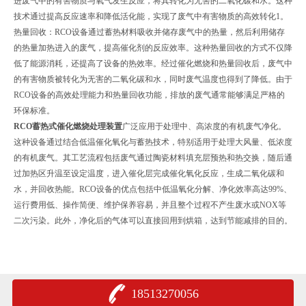
进废气中的有害物质与氧气发生反应，‌将其转化为无害的二氧化碳和水。‌这种
技术通过提高反应速率和降低活化能，‌实现了废气中有害物质的高效转化1。‌
热量回收：‌RCO设备通过蓄热材料吸收并储存废气中的热量，‌然后利用储存
的热量加热进入的废气，‌提高催化剂的反应效率。‌这种热量回收的方式不仅降
低了能源消耗，‌还提高了设备的热效率。‌经过催化燃烧和热量回收后，‌废气中
的有害物质被转化为无害的二氧化碳和水，‌同时废气温度也得到了降低。‌由于
RCO设备的高效处理能力和热量回收功能，‌排放的废气通常能够满足严格的
环保标准。
RCO蓄热式催化燃烧处理装置
广泛应用于处理中、‌高浓度的有机废气净化。‌
这种设备通过结合低温催化氧化与蓄热技术，‌特别适用于处理大风量、‌低浓度
的有机废气。‌其工艺流程包括废气通过陶瓷材料填充层预热和热交换，‌随后通
过加热区升温至设定温度，‌进入催化层完成催化氧化反应，‌生成二氧化碳和
水，‌并回收热能。‌RCO设备的优点包括中低温氧化分解、‌净化效率高达99%、‌
运行费用低、‌操作简便、‌维护保养容易，‌并且整个过程不产生废水或NOX等
二次污染。‌此外，‌净化后的气体可以直接回用到烘箱，‌达到节能减排的目的。‌
18513270056